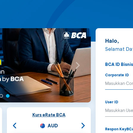
Halo,
Selamat Da
BCA ID Bisni
Corporate ID
User ID
Kurs eRate BCA
AUD
Respon KeyB