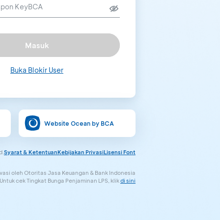
Masuk
Buka Blokir User
Website Ocean by BCA
Syarat & Ketentuan
Kebijakan Privasi
Lisensi Font
d.
wasi oleh Otoritas Jasa Keuangan & Bank Indonesia
Untuk cek Tingkat Bunga Penjaminan LPS, klik
di sini