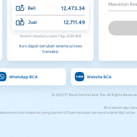
12,473.34
Beli
12,711.49
Jual
Terakhir diperbarui pada 7 Agu 2026 WIB
Kurs dapat berubah selama proses
transaksi
WhatsApp BCA
Website BCA
© 2021 PT Bank Central Asia Tbk, All Rights Reserve
BCA berizin dan dia
ksimum nilai simpanan yang dijamin LPS per nasabah per bank adalah Rp2 miliar. 