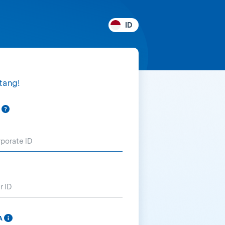
ID
tang!
s
CA