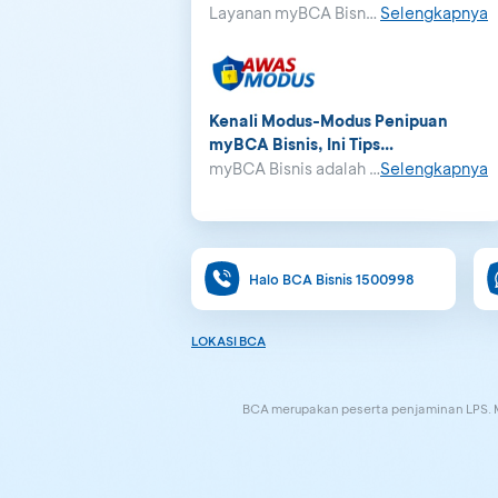
Layanan myBCA Bisnis hadir untuk membantu nasabah pebisnis dalam melakukan segala aktivitas perbankan bisnis, termasuk mengatur alur kas perusahaan. Lebih mudahnya lagi, layanan ini dapat diakses melalui berbagai perangkat yang terhubung dengan jaringan internet.
Selengkapnya
Kenali Modus-Modus Penipuan
myBCA Bisnis, Ini Tips
Keamanannya!
myBCA Bisnis adalah layanan internet banking paling terkini yang disediakan oleh BCA untuk nasabah pebisnis. Layanan myBCA Bisnis memiliki fitur-fitur lengkap yang sangat dibutuhkan oleh para pebisnis.
Selengkapnya
Halo BCA Bisnis 1500998
LOKASI BCA
BCA merupakan peserta penjaminan LPS. Ma